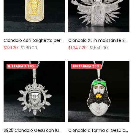
Ciondolo con targhetta per cani Jesus Baguette in moissanite S925
Ciondolo XL in moissanite S925 raffigurante il Re Gesù Glorioso
Prezzo
Prezzo
Prezzo
Prezzo
$231.20
$289.00
$1,247.20
$1,559.00
di
regolare
di
regolare
vendita
vendita
RISPARMIA 20%
RISPARMIA 20%
S925 Ciondolo Gesù con luminosità in moissanite
Ciondolo a forma di Gesù con spine in moissanite smaltata in argento S925.