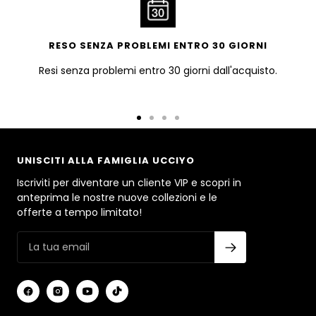
RESO SENZA PROBLEMI ENTRO 30 GIORNI
Resi senza problemi entro 30 giorni dall'acquisto.
Vai
Vai
Vai
Vai
alla
alla
alla
alla
slide
slide
slide
slide
UNISCITI ALLA FAMIGLIA UCCIYO
1
2
3
4
Iscriviti per diventare un cliente VIP e scopri in
anteprima le nostre nuove collezioni e le
offerte a tempo limitato!