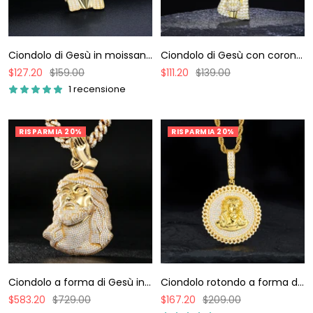
Ciondolo di Gesù in moissanite S925
Ciondolo di Gesù con corona in moissanite S925.
Prezzo
Prezzo
Prezzo
Prezzo
$127.20
$159.00
$111.20
$139.00
di
regolare
di
regolare
1 recensione
vendita
vendita
RISPARMIA 20%
RISPARMIA 20%
Ciondolo rotondo a forma di targhetta di Gesù in moissanite S925 con lato cubano
Ciondolo a forma di Gesù in moissanite S925 con gancio a forma di mano in preghiera.
Prezzo
Prezzo
Prezzo
Prezzo
$167.20
$209.00
$583.20
$729.00