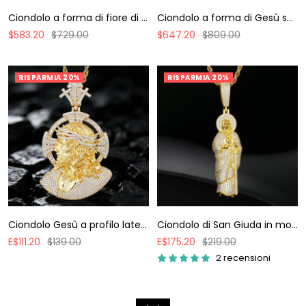
Ciondolo a forma di fiore di Gesù in moissanite S925
Ciondolo a forma di Gesù sanguinante in smalto moissanite S925
Prezzo
Prezzo
Prezzo
Prezzo
$583.20
$729.00
$647.20
$809.00
di
regolare
di
regolare
vendita
vendita
RISPARMIA 20%
RISPARMIA 20%
Ciondolo Gesù a profilo laterale in moissanite S925
Ciondolo di San Giuda in moissanite S925
Prezzo
Prezzo
Prezzo
Prezzo
E
$111.20
$139.00
E
$175.20
$219.00
di
regolare
di
regolare
2 recensioni
vendita
vendita