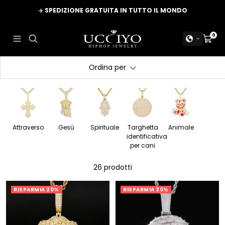
Salta
✈️
SPEDIZIONE GRATUITA IN TUTTO IL MONDO
al
contenuto
GIOIELLI
0
Navigazione
Carrel
UCCIYO
Ordina per
Attraverso
Gesù
Spirituale
Targhetta
Animale
identificativa
per cani
26 prodotti
RISPARMIA 20%
RISPARMIA 20%