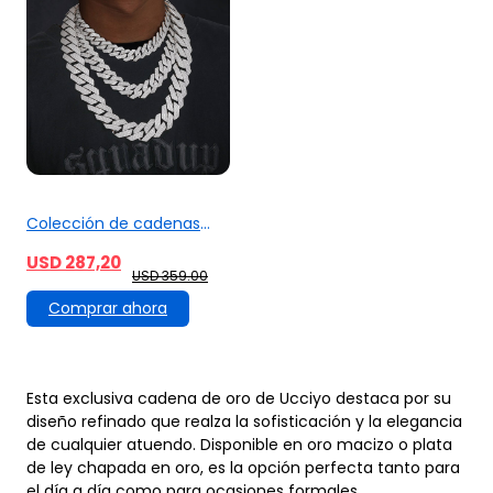
Colección de cadenas
cubanas de moissanita
USD 287,20
S925 de 6 mm a 22 mm
USD 359.00
Comprar ahora
Esta exclusiva cadena de oro de Ucciyo destaca por su
diseño refinado que realza la sofisticación y la elegancia
de cualquier atuendo. Disponible en oro macizo o plata
de ley chapada en oro, es la opción perfecta tanto para
el día a día como para ocasiones formales.