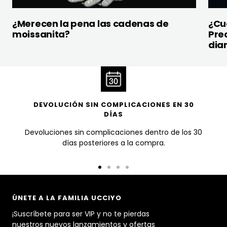
¿Merecen la pena las cadenas de
¿Cuá
moissanita?
Prec
dia
DEVOLUCIÓN SIN COMPLICACIONES EN 30
DÍAS
Devoluciones sin complicaciones dentro de los 30
días posteriores a la compra.
Ir
Ir
Ir
Ir
a
a
a
a
la
la
la
la
ÚNETE A LA FAMILIA UCCIYO
diapositiva
diapositiva
diapositiva
diapositiva
¡Suscríbete para ser VIP y no te pierdas
1
2
3
4
nuestros nuevos lanzamientos y ofertas
limitadas!