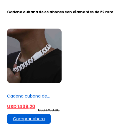
Cadena cubana de eslabones con diamantes de 22 mm
Cadena cubana de
eslabones romboidales de
USD 1439,20
moissanita S925 de 22
USD 1799.00
mm y 3 filas
Comprar ahora