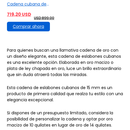
eslabones de moisanita
719,20 USD
S925 Micro de 15 mm y 3
USD 899.00
filas
Comprar ahora
Para quienes buscan una llamativa cadena de oro con
un diseño elegante, esta cadena de eslabones cubanos
es una excelente opción. Elaborada en oro macizo o
plata de ley chapada en oro, luce un brillo extraordinario
que sin duda atraerá todas las miradas.
Esta cadena de eslabones cubanos de 15 mm es un
producto de primera calidad que realza tu estilo con una
elegancia excepcional.
Si dispones de un presupuesto limitado, considera la
posibilidad de personalizar la cadena y optar por oro
macizo de 10 quilates en lugar de oro de 14 quilates.